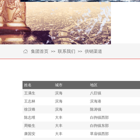
集团首页
联系我们
供销渠道
>>
>>
姓名
城市
地区
王满生
滨海
八巨镇
王志林
滨海
滨海港
徐汉锋
滨海
陈涛镇
陈志维
大丰
白驹镇西部
周银生
大丰
白驹镇东部
康国安
大丰
草庙镇西部