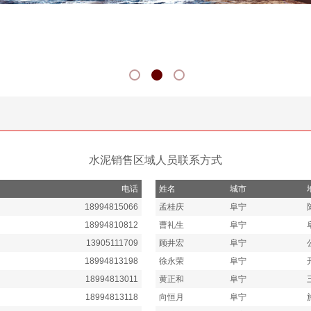
水泥销售区域人员联系方式
电话
姓名
城市
18994815066
孟桂庆
阜宁
18994810812
曹礼生
阜宁
13905111709
顾井宏
阜宁
18994813198
徐永荣
阜宁
18994813011
黄正和
阜宁
18994813118
向恒月
阜宁